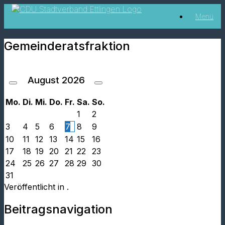
Zum
Menü
Inhalt
springen
Gemeinderatsfraktion
August
2026
Mo.
Di.
Mi.
Do.
Fr.
Sa.
So.
1
2
3
4
5
6
7
8
9
10
11
12
13
14
15
16
17
18
19
20
21
22
23
24
25
26
27
28
29
30
31
Veröffentlicht in .
Beitragsnavigation