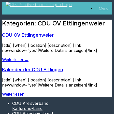
Zum
Menü
Inhalt
springen
Kategorien: CDU OV Ettlingenweier
CDU OV Ettlingenweier
[title] [when] [location] [description] [link
newwindow=“yes“]Weitere Details anzeigen[/link]
Weiterlesen
→
Kalender der CDU Ettlingen
[title] [when] [location] [description] [link
newwindow=“yes“]Weitere Details anzeigen[/link]
Weiterlesen
→
CDU Kreisverband
Karlsruhe-Land
CDU Bezirksverband