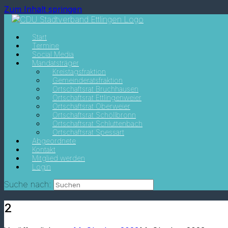
Zum Inhalt springen
Start
Termine
Social Media
Mandatsträger
Kreistagsfraktion
Gemeinderatsfraktion
Ortschaftsrat Bruchhausen
Ortschaftsrat Ettlingenweier
Ortschaftsrat Oberweier
Ortschaftsrat Schöllbronn
Ortschaftsrat Schluttenbach
Ortschaftsrat Spessart
Abgeordnete
Kontakt
Mitglied werden
Login
Suche nach:
2